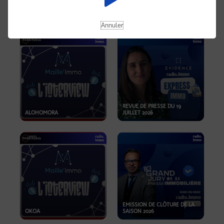
OPPORTUNITÉS… ET SI LE BON
PLAN SE TROUVAIT LÀ OÙ ON
EMISSION SPÉCIALE SIBCA
NE REGARDE PAS ASSEZ ?
2026
Annuler
REVUE DE PRESSE DU 19
ALOHOMORA
JUILLET 2026
EMISSION DE CLÔTURE DE LA
OKOA
SAISON 2026