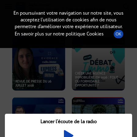
Radio-immo.fr
Premiere webradio d'information immobiliere
En poursuivant votre navigation sur notre site, vous
acceptez l’utilisation de cookies afin de nous
PODCASTS
permettre d’améliorer votre expérience utilisateur.
En savoir plus sur notre politique Cookies
OK
CRÉER UNE AGENCE
IMMOBILIÈRE EN 2026 : FOLIE
REVUE DE PRESSE DU 26
OU FORMIDABLE
JUILLET 2026
OPPORTUNITÉ ?
Lancer l'écoute de la radio
CRISE IMMOBILIÈRE, PRIX EN
BAISSE, NOUVELLES