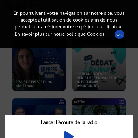
Radio-immo.fr
Premiere webradio d'information immobiliere
En poursuivant votre navigation sur notre site, vous
acceptez l’utilisation de cookies afin de nous
PODCASTS
permettre d’améliorer votre expérience utilisateur.
En savoir plus sur notre politique Cookies
OK
CRÉER UNE AGENCE
IMMOBILIÈRE EN 2026 : FOLIE
REVUE DE PRESSE DU 26
OU FORMIDABLE
JUILLET 2026
OPPORTUNITÉ ?
Lancer l'écoute de la radio
CRISE IMMOBILIÈRE, PRIX EN
BAISSE, NOUVELLES