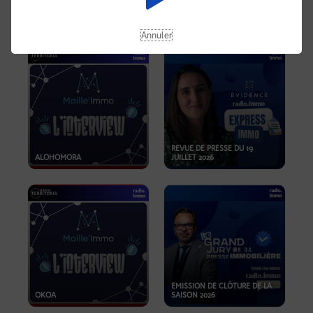
OPPORTUNITÉS… ET SI LE BON
PLAN SE TROUVAIT LÀ OÙ ON
EMISSION SPÉCIALE SIBCA
NE REGARDE PAS ASSEZ ?
2026
Annuler
REVUE DE PRESSE DU 19
ALOHOMORA
JUILLET 2026
EMISSION DE CLÔTURE DE LA
OKOA
SAISON 2026