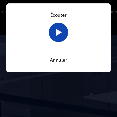
e, vous acceptez l’utilisation de cookies afin de nous perme
Écouter
Le direct
Thématiques
La radio
Le mag
En savoir plus sur notre politique Cookies
OK
Annuler