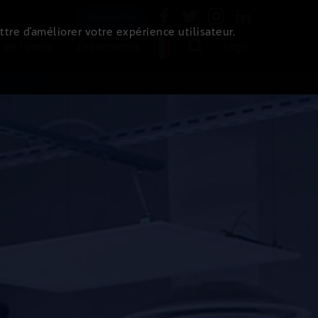
Newsletter
ttre d’améliorer votre expérience utilisateur.
 de l'immo
Evénements
Login