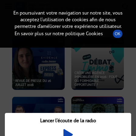
Radio-immo.fr
Premiere webradio d'information immobiliere
En poursuivant votre navigation sur notre site, vous
acceptez l’utilisation de cookies afin de nous
PODCASTS
permettre d’améliorer votre expérience utilisateur.
En savoir plus sur notre politique Cookies
OK
CRÉER UNE AGENCE
IMMOBILIÈRE EN 2026 : FOLIE
REVUE DE PRESSE DU 26
OU FORMIDABLE
JUILLET 2026
OPPORTUNITÉ ?
Lancer l'écoute de la radio
CRISE IMMOBILIÈRE, PRIX EN
BAISSE, NOUVELLES