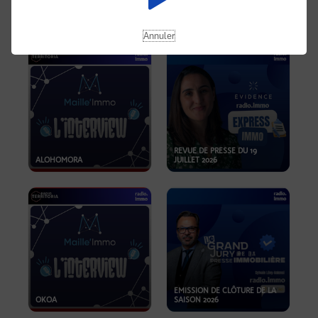
OPPORTUNITÉS… ET SI LE BON
PLAN SE TROUVAIT LÀ OÙ ON
EMISSION SPÉCIALE SIBCA
NE REGARDE PAS ASSEZ ?
2026
Annuler
REVUE DE PRESSE DU 19
ALOHOMORA
JUILLET 2026
EMISSION DE CLÔTURE DE LA
OKOA
SAISON 2026