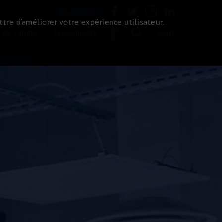
Newsletter
ttre d’améliorer votre expérience utilisateur.
 de l'immo
Evénements
Login