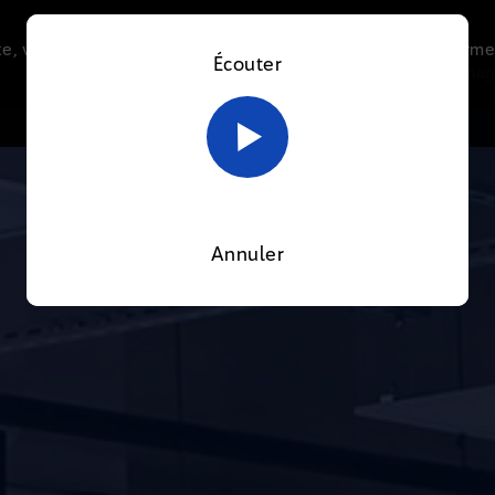
e, vous acceptez l’utilisation de cookies afin de nous perme
Écouter
Le direct
Thématiques
La radio
Le mag
En savoir plus sur notre politique Cookies
OK
Annuler