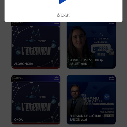
OPPORTUNITÉS… ET SI LE BON
PLAN SE TROUVAIT LÀ OÙ ON
EMISSION SPÉCIALE SIBCA
NE REGARDE PAS ASSEZ ?
2026
Annuler
REVUE DE PRESSE DU 19
ALOHOMORA
JUILLET 2026
EMISSION DE CLÔTURE DE LA
OKOA
SAISON 2026