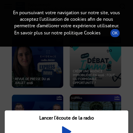
Radio-immo.fr
Premiere webradio d'information immobiliere
En poursuivant votre navigation sur notre site, vous
acceptez l’utilisation de cookies afin de nous
PODCASTS
permettre d’améliorer votre expérience utilisateur.
En savoir plus sur notre politique Cookies
OK
CRÉER UNE AGENCE
IMMOBILIÈRE EN 2026 : FOLIE
REVUE DE PRESSE DU 26
OU FORMIDABLE
JUILLET 2026
OPPORTUNITÉ ?
Lancer l'écoute de la radio
CRISE IMMOBILIÈRE, PRIX EN
BAISSE, NOUVELLES