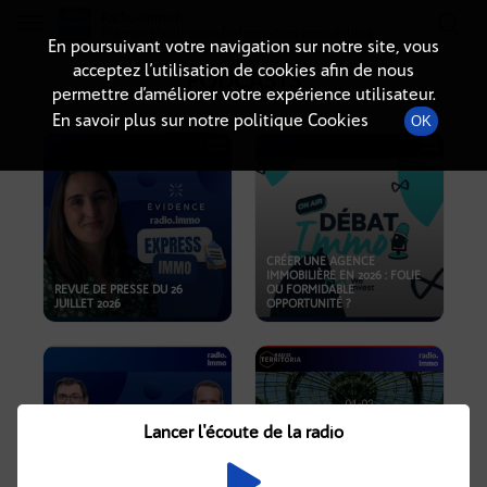
Radio-immo.fr
Premiere webradio d'information immobiliere
En poursuivant votre navigation sur notre site, vous
acceptez l’utilisation de cookies afin de nous
PODCASTS
permettre d’améliorer votre expérience utilisateur.
En savoir plus sur notre politique Cookies
OK
CRÉER UNE AGENCE
IMMOBILIÈRE EN 2026 : FOLIE
REVUE DE PRESSE DU 26
OU FORMIDABLE
JUILLET 2026
OPPORTUNITÉ ?
Lancer l'écoute de la radio
CRISE IMMOBILIÈRE, PRIX EN
BAISSE, NOUVELLES