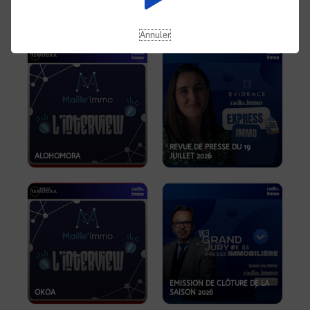
OPPORTUNITÉS… ET SI LE BON
PLAN SE TROUVAIT LÀ OÙ ON
EMISSION SPÉCIALE SIBCA
NE REGARDE PAS ASSEZ ?
2026
Annuler
REVUE DE PRESSE DU 19
ALOHOMORA
JUILLET 2026
EMISSION DE CLÔTURE DE LA
OKOA
SAISON 2026