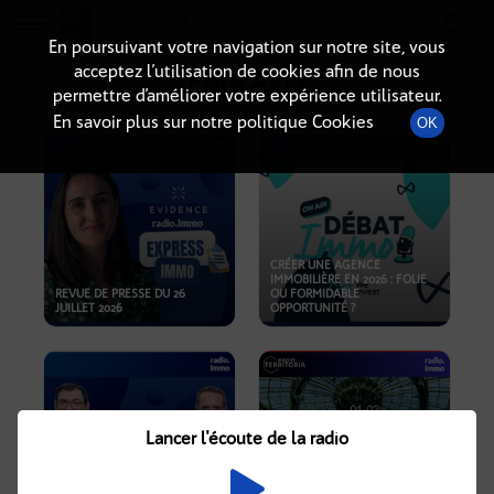
Radio-immo.fr
Premiere webradio d'information immobiliere
En poursuivant votre navigation sur notre site, vous
acceptez l’utilisation de cookies afin de nous
PODCASTS
permettre d’améliorer votre expérience utilisateur.
En savoir plus sur notre politique Cookies
OK
CRÉER UNE AGENCE
IMMOBILIÈRE EN 2026 : FOLIE
REVUE DE PRESSE DU 26
OU FORMIDABLE
JUILLET 2026
OPPORTUNITÉ ?
Lancer l'écoute de la radio
CRISE IMMOBILIÈRE, PRIX EN
BAISSE, NOUVELLES