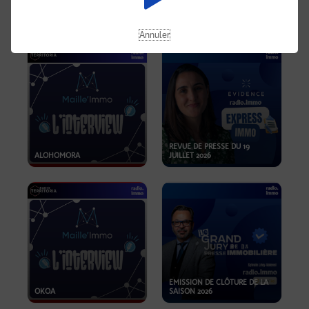
OPPORTUNITÉS… ET SI LE BON
PLAN SE TROUVAIT LÀ OÙ ON
EMISSION SPÉCIALE SIBCA
NE REGARDE PAS ASSEZ ?
2026
Annuler
REVUE DE PRESSE DU 19
ALOHOMORA
JUILLET 2026
EMISSION DE CLÔTURE DE LA
OKOA
SAISON 2026