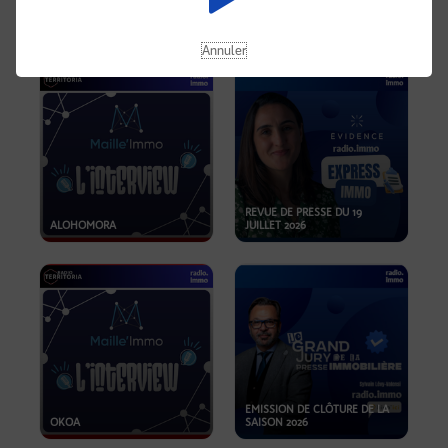
OPPORTUNITÉS… ET SI LE BON
PLAN SE TROUVAIT LÀ OÙ ON
EMISSION SPÉCIALE SIBCA
NE REGARDE PAS ASSEZ ?
2026
Annuler
REVUE DE PRESSE DU 19
ALOHOMORA
JUILLET 2026
EMISSION DE CLÔTURE DE LA
OKOA
SAISON 2026