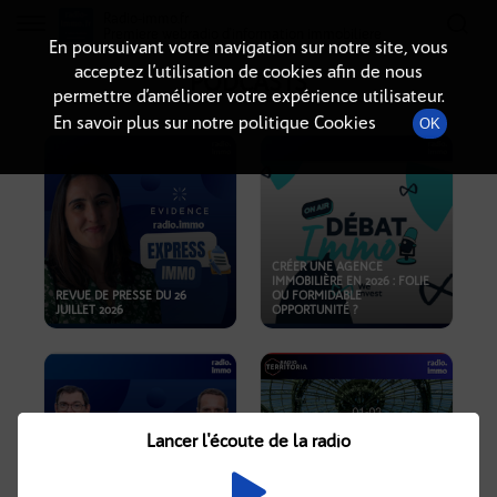
Radio-immo.fr
Premiere webradio d'information immobiliere
En poursuivant votre navigation sur notre site, vous
acceptez l’utilisation de cookies afin de nous
PODCASTS
permettre d’améliorer votre expérience utilisateur.
En savoir plus sur notre politique Cookies
OK
CRÉER UNE AGENCE
IMMOBILIÈRE EN 2026 : FOLIE
REVUE DE PRESSE DU 26
OU FORMIDABLE
JUILLET 2026
OPPORTUNITÉ ?
Lancer l'écoute de la radio
CRISE IMMOBILIÈRE, PRIX EN
BAISSE, NOUVELLES