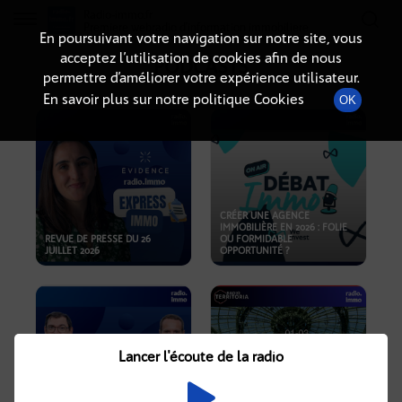
Radio-immo.fr
Premiere webradio d'information immobiliere
En poursuivant votre navigation sur notre site, vous
acceptez l’utilisation de cookies afin de nous
PODCASTS
permettre d’améliorer votre expérience utilisateur.
En savoir plus sur notre politique Cookies
OK
CRÉER UNE AGENCE
IMMOBILIÈRE EN 2026 : FOLIE
REVUE DE PRESSE DU 26
OU FORMIDABLE
JUILLET 2026
OPPORTUNITÉ ?
Lancer l'écoute de la radio
CRISE IMMOBILIÈRE, PRIX EN
BAISSE, NOUVELLES