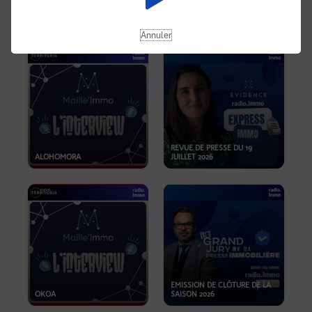
OPPORTUNITÉS… ET SI LE BON
PLAN SE TROUVAIT LÀ OÙ ON
EMISSION SPÉCIALE SIBCA
NE REGARDE PAS ASSEZ ?
2026
Annuler
REVUE DE PRESSE DU 19
ALOHOMORA
JUILLET 2026
EMISSION DE CLÔTURE DE LA
OKOA
SAISON 2026