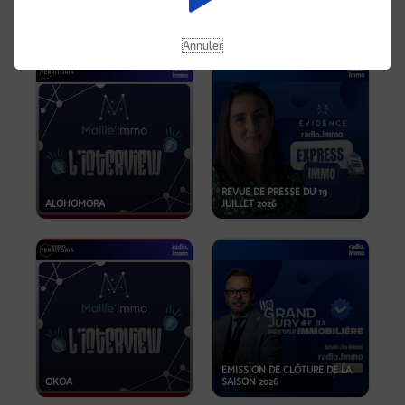
OPPORTUNITÉS… ET SI LE BON
PLAN SE TROUVAIT LÀ OÙ ON
EMISSION SPÉCIALE SIBCA
NE REGARDE PAS ASSEZ ?
2026
Annuler
REVUE DE PRESSE DU 19
ALOHOMORA
JUILLET 2026
EMISSION DE CLÔTURE DE LA
OKOA
SAISON 2026