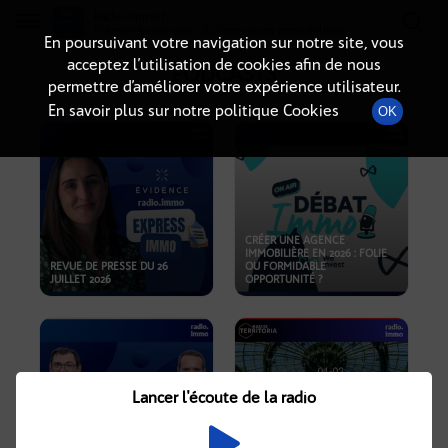
Radio-immo.fr
Premiere webradio d'information immobiliere
En poursuivant votre navigation sur notre site, vous
acceptez l’utilisation de cookies afin de nous
PODCASTS
permettre d’améliorer votre expérience utilisateur.
En savoir plus sur notre politique Cookies
OK
CRÉER UNE AGENCE
IMMOBILIÈRE EN 2026 : FOLIE
REVUE DE PRESSE DU 26
OU FORMIDABLE
JUILLET 2026
OPPORTUNITÉ ?
Lancer l'écoute de la radio
CRISE IMMOBILIÈRE, PRIX EN
BAISSE, NOUVELLES