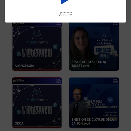
OPPORTUNITÉS… ET SI LE BON
PLAN SE TROUVAIT LÀ OÙ ON
EMISSION SPÉCIALE SIBCA
NE REGARDE PAS ASSEZ ?
2026
Annuler
REVUE DE PRESSE DU 19
ALOHOMORA
JUILLET 2026
EMISSION DE CLÔTURE DE LA
OKOA
SAISON 2026