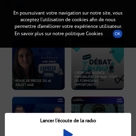
Radio-immo.fr
Premiere webradio d'information immobiliere
En poursuivant votre navigation sur notre site, vous
acceptez l’utilisation de cookies afin de nous
PODCASTS
permettre d’améliorer votre expérience utilisateur.
En savoir plus sur notre politique Cookies
OK
CRÉER UNE AGENCE
IMMOBILIÈRE EN 2026 : FOLIE
REVUE DE PRESSE DU 26
OU FORMIDABLE
JUILLET 2026
OPPORTUNITÉ ?
Lancer l'écoute de la radio
CRISE IMMOBILIÈRE, PRIX EN
BAISSE, NOUVELLES