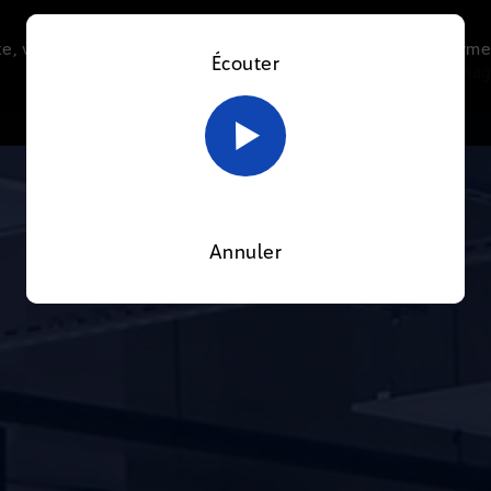
e, vous acceptez l’utilisation de cookies afin de nous perme
Écouter
Le direct
Thématiques
La radio
Le mag
En savoir plus sur notre politique Cookies
OK
Annuler