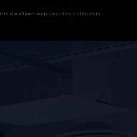
Newsletter
ttre d’améliorer votre expérience utilisateur.
 de l'immo
Evénements
Login