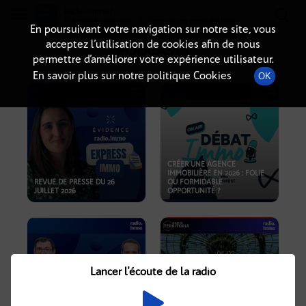
Radio-immo.fr
Premiere webradio d'information immobiliere
En poursuivant votre navigation sur notre site, vous
acceptez l’utilisation de cookies afin de nous
PODCASTS
permettre d’améliorer votre expérience utilisateur.
En savoir plus sur notre politique Cookies
OK
CRÉER UNE AGENCE
IMMOBILIÈRE EN 2026 : FOLIE
REVUE DE PRESSE DU 26
OU FORMIDABLE
JUILLET 2026
OPPORTUNITÉ ?
Lancer l'écoute de la radio
CRISE IMMOBILIÈRE, PRIX EN
BAISSE, NOUVELLES