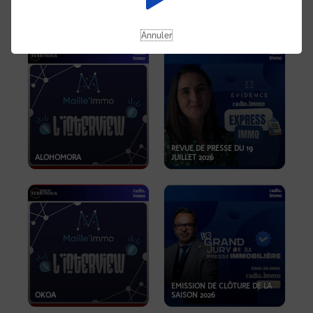
OPPORTUNITÉS… ET SI LE BON
PLAN SE TROUVAIT LÀ OÙ ON
EMISSION SPÉCIALE SIBCA
NE REGARDE PAS ASSEZ ?
2026
Annuler
REVUE DE PRESSE DU 19
ALOHOMORA
JUILLET 2026
EMISSION DE CLÔTURE DE LA
OKOA
SAISON 2026