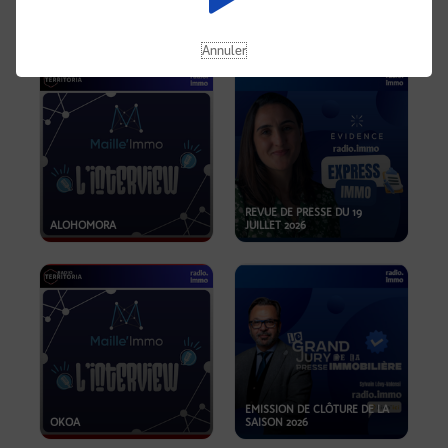
OPPORTUNITÉS… ET SI LE BON
PLAN SE TROUVAIT LÀ OÙ ON
EMISSION SPÉCIALE SIBCA
NE REGARDE PAS ASSEZ ?
2026
Annuler
REVUE DE PRESSE DU 19
ALOHOMORA
JUILLET 2026
EMISSION DE CLÔTURE DE LA
OKOA
SAISON 2026