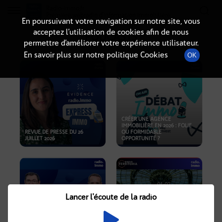
Radio-immo.fr
Premiere webradio d'information immobiliere
En poursuivant votre navigation sur notre site, vous
acceptez l’utilisation de cookies afin de nous
PODCASTS
permettre d’améliorer votre expérience utilisateur.
En savoir plus sur notre politique Cookies
OK
CRÉER UNE AGENCE
IMMOBILIÈRE EN 2026 : FOLIE
REVUE DE PRESSE DU 26
OU FORMIDABLE
JUILLET 2026
OPPORTUNITÉ ?
Lancer l'écoute de la radio
CRISE IMMOBILIÈRE, PRIX EN
BAISSE, NOUVELLES