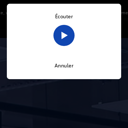
e, vous acceptez l’utilisation de cookies afin de nous perme
Écouter
Le direct
Thématiques
La radio
Le mag
En savoir plus sur notre politique Cookies
OK
Annuler