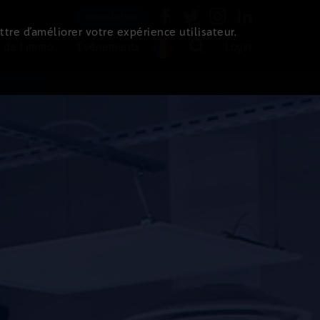
Newsletter
ttre d’améliorer votre expérience utilisateur.
 de l'immo
Evénements
Login