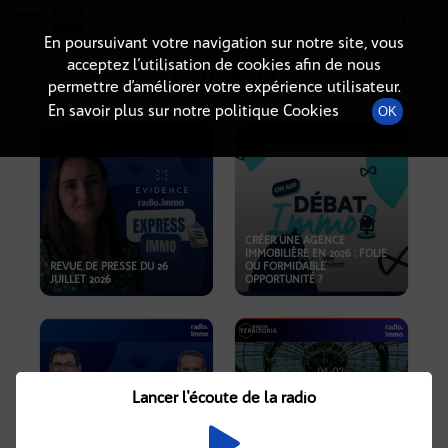
Radio-immo.fr
Premiere webradio d'information immobiliere
En poursuivant votre navigation sur notre site, vous
acceptez l’utilisation de cookies afin de nous
PODCASTS
permettre d’améliorer votre expérience utilisateur.
En savoir plus sur notre politique Cookies
OK
CRÉER UNE AGENCE
IMMOBILIÈRE EN 2026 : FOLIE
REVUE DE PRESSE DU 26
OU FORMIDABLE
JUILLET 2026
OPPORTUNITÉ ?
Lancer l'écoute de la radio
CRISE IMMOBILIÈRE, PRIX EN
BAISSE, NOUVELLES