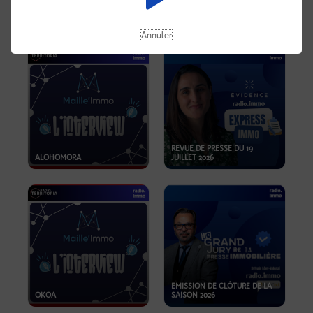
OPPORTUNITÉS… ET SI LE BON
PLAN SE TROUVAIT LÀ OÙ ON
EMISSION SPÉCIALE SIBCA
NE REGARDE PAS ASSEZ ?
2026
Annuler
REVUE DE PRESSE DU 19
ALOHOMORA
JUILLET 2026
EMISSION DE CLÔTURE DE LA
OKOA
SAISON 2026