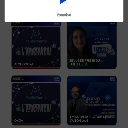
OPPORTUNITÉS… ET SI LE BON
PLAN SE TROUVAIT LÀ OÙ ON
EMISSION SPÉCIALE SIBCA
NE REGARDE PAS ASSEZ ?
2026
Annuler
REVUE DE PRESSE DU 19
ALOHOMORA
JUILLET 2026
EMISSION DE CLÔTURE DE LA
OKOA
SAISON 2026