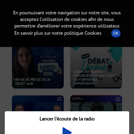
Radio-immo.fr
Premiere webradio d'information immobiliere
En poursuivant votre navigation sur notre site, vous
acceptez l’utilisation de cookies afin de nous
PODCASTS
permettre d’améliorer votre expérience utilisateur.
En savoir plus sur notre politique Cookies
OK
CRÉER UNE AGENCE
IMMOBILIÈRE EN 2026 : FOLIE
REVUE DE PRESSE DU 26
OU FORMIDABLE
JUILLET 2026
OPPORTUNITÉ ?
Lancer l'écoute de la radio
CRISE IMMOBILIÈRE, PRIX EN
BAISSE, NOUVELLES