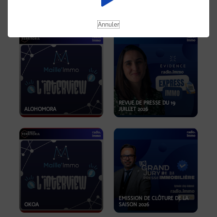
OPPORTUNITÉS… ET SI LE BON
PLAN SE TROUVAIT LÀ OÙ ON
EMISSION SPÉCIALE SIBCA
NE REGARDE PAS ASSEZ ?
2026
Annuler
REVUE DE PRESSE DU 19
ALOHOMORA
JUILLET 2026
EMISSION DE CLÔTURE DE LA
OKOA
SAISON 2026