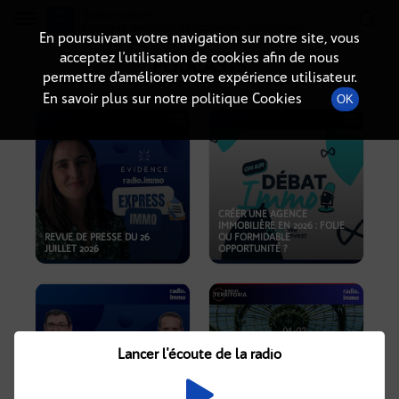
Radio-immo.fr
Premiere webradio d'information immobiliere
En poursuivant votre navigation sur notre site, vous
acceptez l’utilisation de cookies afin de nous
PODCASTS
permettre d’améliorer votre expérience utilisateur.
En savoir plus sur notre politique Cookies
OK
CRÉER UNE AGENCE
IMMOBILIÈRE EN 2026 : FOLIE
REVUE DE PRESSE DU 26
OU FORMIDABLE
JUILLET 2026
OPPORTUNITÉ ?
Lancer l'écoute de la radio
CRISE IMMOBILIÈRE, PRIX EN
BAISSE, NOUVELLES