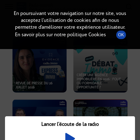
Radio-immo.fr
Premiere webradio d'information immobiliere
En poursuivant votre navigation sur notre site, vous
acceptez l’utilisation de cookies afin de nous
PODCASTS
permettre d’améliorer votre expérience utilisateur.
En savoir plus sur notre politique Cookies
OK
CRÉER UNE AGENCE
IMMOBILIÈRE EN 2026 : FOLIE
REVUE DE PRESSE DU 26
OU FORMIDABLE
JUILLET 2026
OPPORTUNITÉ ?
Lancer l'écoute de la radio
CRISE IMMOBILIÈRE, PRIX EN
BAISSE, NOUVELLES