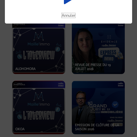
OPPORTUNITÉS… ET SI LE BON
PLAN SE TROUVAIT LÀ OÙ ON
EMISSION SPÉCIALE SIBCA
NE REGARDE PAS ASSEZ ?
2026
Annuler
REVUE DE PRESSE DU 19
ALOHOMORA
JUILLET 2026
EMISSION DE CLÔTURE DE LA
OKOA
SAISON 2026