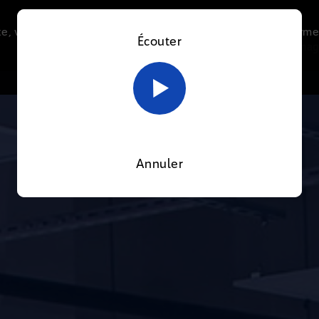
e, vous acceptez l’utilisation de cookies afin de nous perme
Écouter
Le direct
Thématiques
La radio
Le mag
En savoir plus sur notre politique Cookies
OK
Annuler