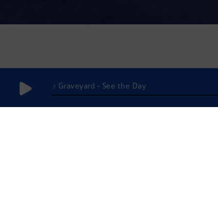
♪ Graveyard - See the Day
Tous
A
B
C
D
E
F
G
H
I
J
K
L
M