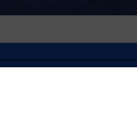
Affiner les résultats
N
O
P
Q
R
S
T
U
V
W
X
Y
Z