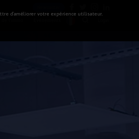
Newsletter
ttre d’améliorer votre expérience utilisateur.
 de l'immo
Evénements
Login