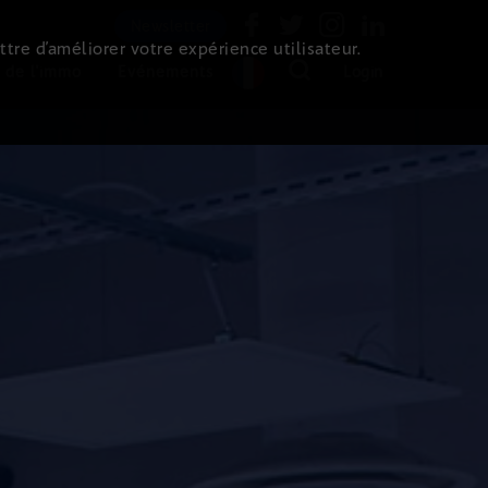
Newsletter
ttre d’améliorer votre expérience utilisateur.
 de l'immo
Evénements
Login