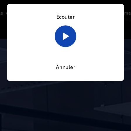
e, vous acceptez l’utilisation de cookies afin de nous perme
Écouter
Le direct
Thématiques
La radio
Le mag
En savoir plus sur notre politique Cookies
OK
Annuler