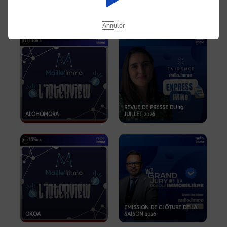
OPPORTUNITÉS… ET SI LE BON
PLAN SE TROUVAIT LÀ OÙ ON
EMISSION SPÉCIALE SIBCA
NE REGARDE PAS ASSEZ ?
2026
Annuler
REVUE DE PRESSE DU 19
ALOHOMORA
JUILLET 2026
EMISSION DE CLÔTURE DE LA
OKOA
SAISON 2026