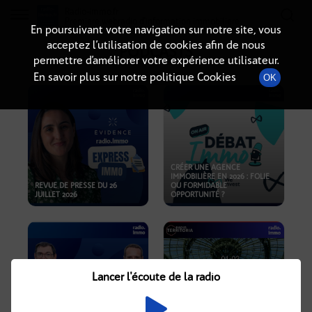
Radio-immo.fr
Premiere webradio d'information immobiliere
En poursuivant votre navigation sur notre site, vous
acceptez l’utilisation de cookies afin de nous
PODCASTS
permettre d’améliorer votre expérience utilisateur.
En savoir plus sur notre politique Cookies
OK
CRÉER UNE AGENCE
IMMOBILIÈRE EN 2026 : FOLIE
REVUE DE PRESSE DU 26
OU FORMIDABLE
JUILLET 2026
OPPORTUNITÉ ?
Lancer l'écoute de la radio
CRISE IMMOBILIÈRE, PRIX EN
BAISSE, NOUVELLES