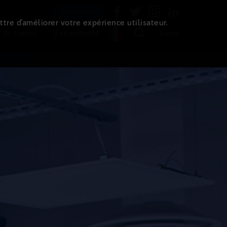
Newsletter
ttre d’améliorer votre expérience utilisateur.
 de l'immo
Evénements
Login