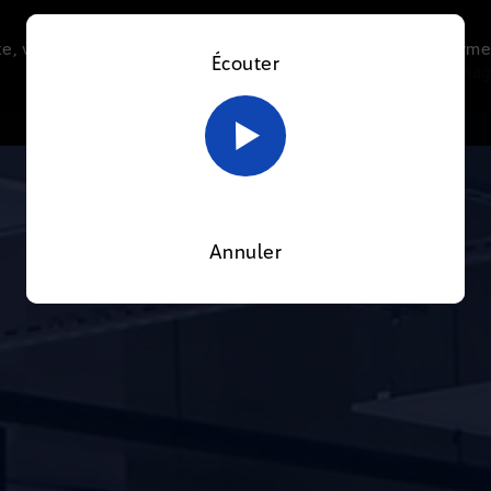
e, vous acceptez l’utilisation de cookies afin de nous perme
Écouter
Le direct
Thématiques
La radio
Le mag
En savoir plus sur notre politique Cookies
OK
Annuler