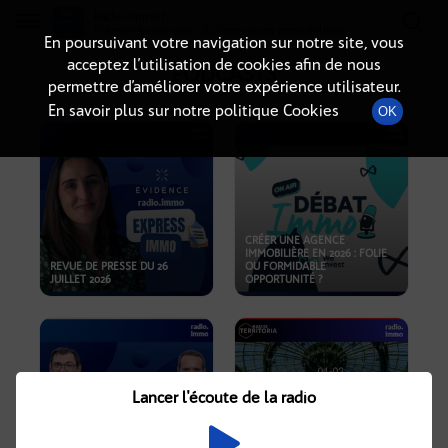
Radio-immo.fr
Premiere webradio d'information immobiliere
En poursuivant votre navigation sur notre site, vous
acceptez l’utilisation de cookies afin de nous
PODCASTS
permettre d’améliorer votre expérience utilisateur.
En savoir plus sur notre politique Cookies
OK
CRÉER UNE AGENCE
IMMOBILIÈRE EN 2026 : FOLIE
REVUE DE PRESSE DU 26
OU FORMIDABLE
JUILLET 2026
OPPORTUNITÉ ?
Lancer l'écoute de la radio
CRISE IMMOBILIÈRE, PRIX EN
BAISSE, NOUVELLES