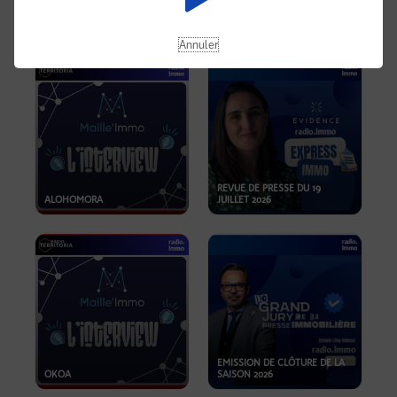
OPPORTUNITÉS… ET SI LE BON
PLAN SE TROUVAIT LÀ OÙ ON
EMISSION SPÉCIALE SIBCA
NE REGARDE PAS ASSEZ ?
2026
Annuler
REVUE DE PRESSE DU 19
ALOHOMORA
JUILLET 2026
EMISSION DE CLÔTURE DE LA
OKOA
SAISON 2026