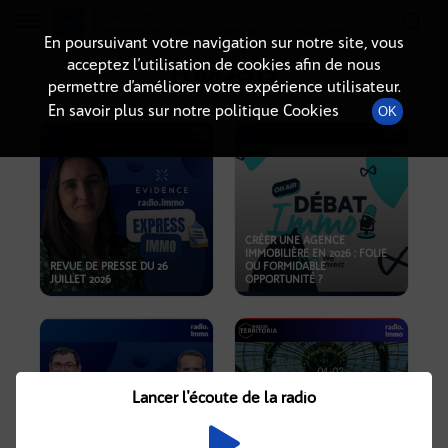
Radio-immo.fr
Premiere webradio d'information immobiliere
En poursuivant votre navigation sur notre site, vous
acceptez l’utilisation de cookies afin de nous
PODCASTS
permettre d’améliorer votre expérience utilisateur.
En savoir plus sur notre politique Cookies
OK
CRÉER UNE AGENCE
IMMOBILIÈRE EN 2026 : FOLIE
REVUE DE PRESSE DU 26
OU FORMIDABLE
JUILLET 2026
OPPORTUNITÉ ?
Lancer l'écoute de la radio
CRISE IMMOBILIÈRE, PRIX EN
BAISSE, NOUVELLES