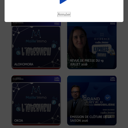
OPPORTUNITÉS… ET SI LE BON
PLAN SE TROUVAIT LÀ OÙ ON
EMISSION SPÉCIALE SIBCA
NE REGARDE PAS ASSEZ ?
2026
Annuler
REVUE DE PRESSE DU 19
ALOHOMORA
JUILLET 2026
EMISSION DE CLÔTURE DE LA
OKOA
SAISON 2026