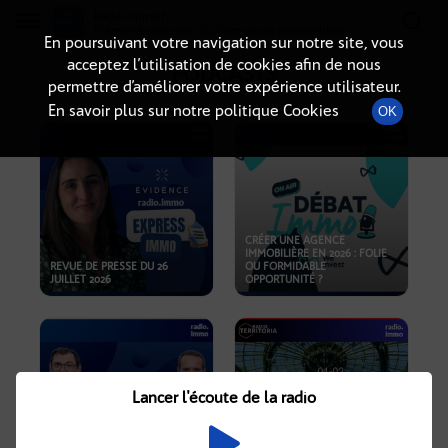
Radio-immo.fr
Premiere webradio d'information immobiliere
En poursuivant votre navigation sur notre site, vous
acceptez l’utilisation de cookies afin de nous
PODCASTS
permettre d’améliorer votre expérience utilisateur.
En savoir plus sur notre politique Cookies
OK
CRÉER UNE AGENCE
IMMOBILIÈRE EN 2026 : FOLIE
REVUE DE PRESSE DU 26
OU FORMIDABLE
JUILLET 2026
OPPORTUNITÉ ?
Lancer l'écoute de la radio
CRISE IMMOBILIÈRE, PRIX EN
BAISSE, NOUVELLES