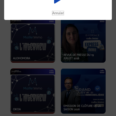
OPPORTUNITÉS… ET SI LE BON
PLAN SE TROUVAIT LÀ OÙ ON
EMISSION SPÉCIALE SIBCA
NE REGARDE PAS ASSEZ ?
2026
Annuler
REVUE DE PRESSE DU 19
ALOHOMORA
JUILLET 2026
EMISSION DE CLÔTURE DE LA
OKOA
SAISON 2026