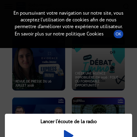
Radio-immo.fr
Premiere webradio d'information immobiliere
En poursuivant votre navigation sur notre site, vous
acceptez l’utilisation de cookies afin de nous
PODCASTS
permettre d’améliorer votre expérience utilisateur.
En savoir plus sur notre politique Cookies
OK
CRÉER UNE AGENCE
IMMOBILIÈRE EN 2026 : FOLIE
REVUE DE PRESSE DU 26
OU FORMIDABLE
JUILLET 2026
OPPORTUNITÉ ?
Lancer l'écoute de la radio
CRISE IMMOBILIÈRE, PRIX EN
BAISSE, NOUVELLES