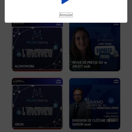
OPPORTUNITÉS… ET SI LE BON
PLAN SE TROUVAIT LÀ OÙ ON
EMISSION SPÉCIALE SIBCA
NE REGARDE PAS ASSEZ ?
2026
Annuler
REVUE DE PRESSE DU 19
ALOHOMORA
JUILLET 2026
EMISSION DE CLÔTURE DE LA
OKOA
SAISON 2026