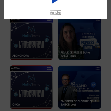
OPPORTUNITÉS… ET SI LE BON
PLAN SE TROUVAIT LÀ OÙ ON
EMISSION SPÉCIALE SIBCA
NE REGARDE PAS ASSEZ ?
2026
Annuler
REVUE DE PRESSE DU 19
ALOHOMORA
JUILLET 2026
EMISSION DE CLÔTURE DE LA
OKOA
SAISON 2026