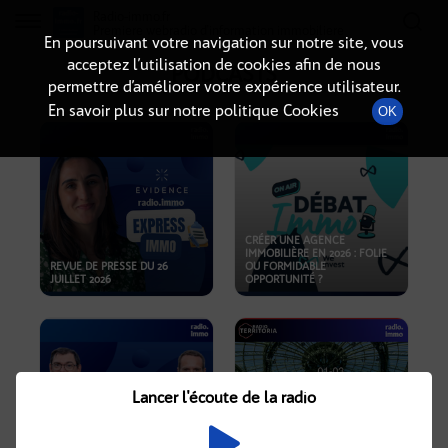
Radio-immo.fr
Premiere webradio d'information immobiliere
En poursuivant votre navigation sur notre site, vous
acceptez l’utilisation de cookies afin de nous
PODCASTS
permettre d’améliorer votre expérience utilisateur.
En savoir plus sur notre politique Cookies
OK
CRÉER UNE AGENCE
IMMOBILIÈRE EN 2026 : FOLIE
REVUE DE PRESSE DU 26
OU FORMIDABLE
JUILLET 2026
OPPORTUNITÉ ?
Lancer l'écoute de la radio
CRISE IMMOBILIÈRE, PRIX EN
BAISSE, NOUVELLES