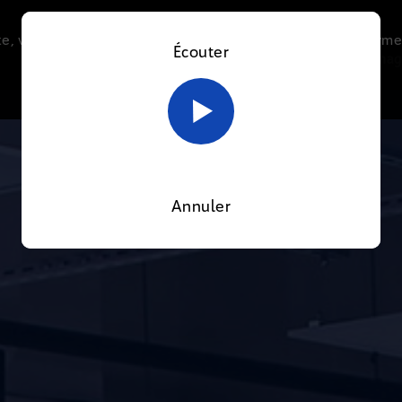
e, vous acceptez l’utilisation de cookies afin de nous perme
Écouter
Le direct
Thématiques
La radio
Le mag
En savoir plus sur notre politique Cookies
OK
Annuler