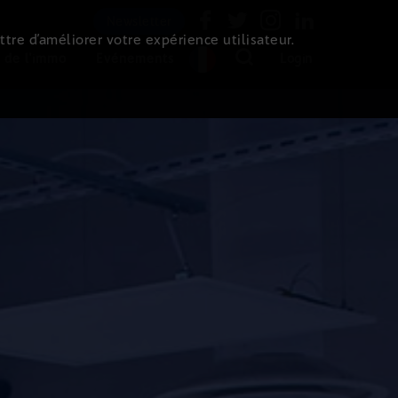
Newsletter
ttre d’améliorer votre expérience utilisateur.
 de l'immo
Evénements
Login