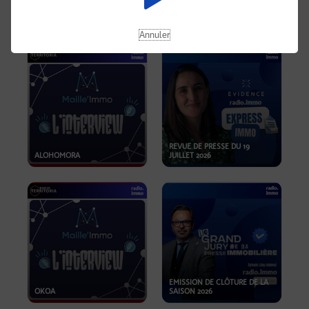
OPPORTUNITÉS… ET SI LE BON
PLAN SE TROUVAIT LÀ OÙ ON
EMISSION SPÉCIALE SIBCA
NE REGARDE PAS ASSEZ ?
2026
Annuler
REVUE DE PRESSE DU 19
ALOHOMORA
JUILLET 2026
EMISSION DE CLÔTURE DE LA
OKOA
SAISON 2026