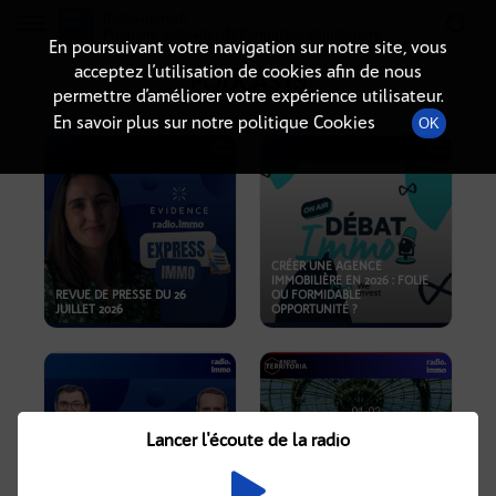
Radio-immo.fr
Premiere webradio d'information immobiliere
En poursuivant votre navigation sur notre site, vous
acceptez l’utilisation de cookies afin de nous
PODCASTS
permettre d’améliorer votre expérience utilisateur.
En savoir plus sur notre politique Cookies
OK
CRÉER UNE AGENCE
IMMOBILIÈRE EN 2026 : FOLIE
REVUE DE PRESSE DU 26
OU FORMIDABLE
JUILLET 2026
OPPORTUNITÉ ?
Lancer l'écoute de la radio
CRISE IMMOBILIÈRE, PRIX EN
BAISSE, NOUVELLES