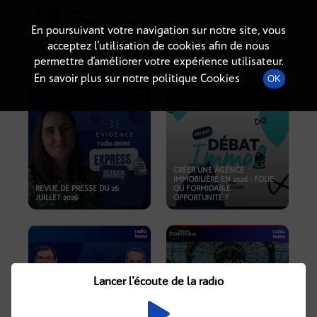
Radio-immo.fr
Premiere webradio d'information immobiliere
En poursuivant votre navigation sur notre site, vous
acceptez l’utilisation de cookies afin de nous
PODCASTS
permettre d’améliorer votre expérience utilisateur.
En savoir plus sur notre politique Cookies
OK
CRÉER UNE AGENCE
IMMOBILIÈRE EN 2026 : FOLIE
REVUE DE PRESSE DU 26
OU FORMIDABLE
JUILLET 2026
OPPORTUNITÉ ?
Lancer l'écoute de la radio
CRISE IMMOBILIÈRE, PRIX EN
BAISSE, NOUVELLES