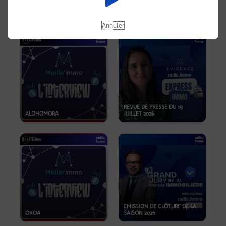
OPPORTUNITÉS… ET SI LE BON
PLAN SE TROUVAIT LÀ OÙ ON
EMISSION SPÉCIALE SIBCA
NE REGARDE PAS ASSEZ ?
2026
Annuler
REVUE DE PRESSE DU 19
ALOHOMORA
JUILLET 2026
EMISSION DE CLÔTURE DE LA
OKOA
SAISON 2026