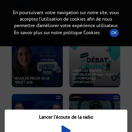
Radio-immo.fr
Premiere webradio d'information immobiliere
En poursuivant votre navigation sur notre site, vous
acceptez l’utilisation de cookies afin de nous
PODCASTS
permettre d’améliorer votre expérience utilisateur.
En savoir plus sur notre politique Cookies
OK
CRÉER UNE AGENCE
IMMOBILIÈRE EN 2026 : FOLIE
REVUE DE PRESSE DU 26
OU FORMIDABLE
JUILLET 2026
OPPORTUNITÉ ?
Lancer l'écoute de la radio
CRISE IMMOBILIÈRE, PRIX EN
BAISSE, NOUVELLES