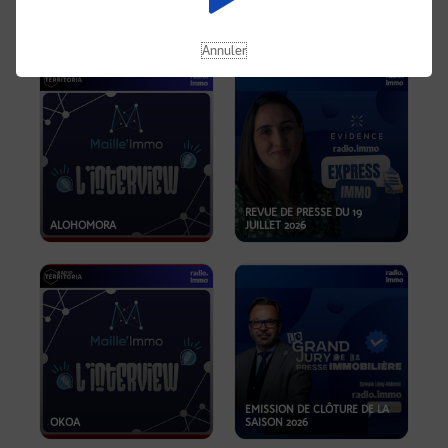
OPPORTUNITÉS… ET SI LE BON
PLAN SE TROUVAIT LÀ OÙ ON
EMISSION SPÉCIALE SIBCA
NE REGARDE PAS ASSEZ ?
2026
Annuler
REVUE DE PRESSE DU 19
ALOHOMORA
JUILLET 2026
EMISSION DE CLÔTURE DE LA
OKOA
SAISON 2026