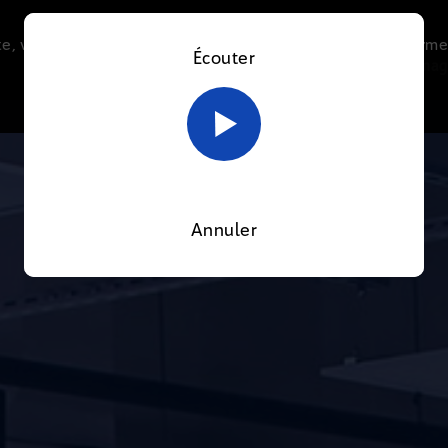
e, vous acceptez l’utilisation de cookies afin de nous perme
Écouter
Le direct
Thématiques
La radio
Le mag
En savoir plus sur notre politique Cookies
OK
Annuler