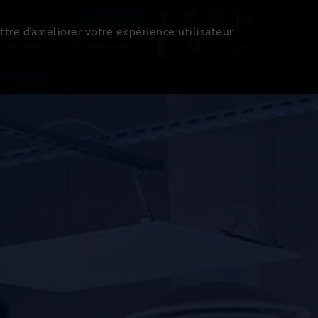
Newsletter
ttre d’améliorer votre expérience utilisateur.
 de l'immo
Evénements
Login