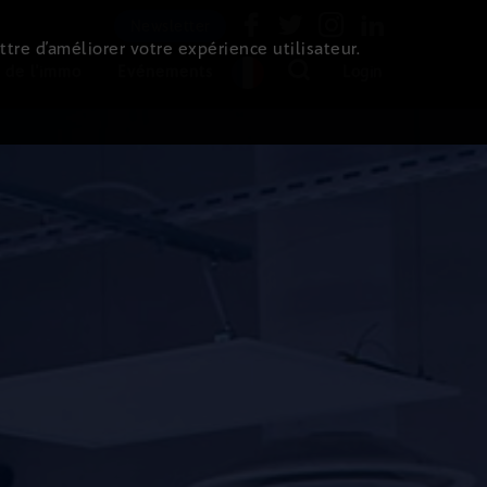
Newsletter
ttre d’améliorer votre expérience utilisateur.
 de l'immo
Evénements
Login