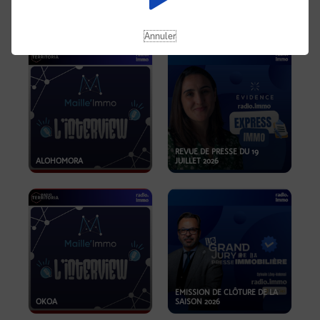
OPPORTUNITÉS… ET SI LE BON
PLAN SE TROUVAIT LÀ OÙ ON
EMISSION SPÉCIALE SIBCA
NE REGARDE PAS ASSEZ ?
2026
Annuler
REVUE DE PRESSE DU 19
ALOHOMORA
JUILLET 2026
EMISSION DE CLÔTURE DE LA
OKOA
SAISON 2026