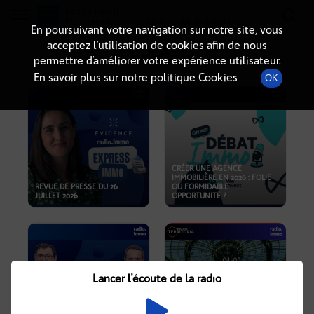
Radio-immo.fr
Premiere webradio d'information immobiliere
En poursuivant votre navigation sur notre site, vous
acceptez l’utilisation de cookies afin de nous
PODCASTS
permettre d’améliorer votre expérience utilisateur.
En savoir plus sur notre politique Cookies
OK
CRÉER UNE AGENCE
IMMOBILIÈRE EN 2026 : FOLIE
REVUE DE PRESSE DU 26
OU FORMIDABLE
JUILLET 2026
OPPORTUNITÉ ?
Lancer l'écoute de la radio
CRISE IMMOBILIÈRE, PRIX EN
BAISSE, NOUVELLES