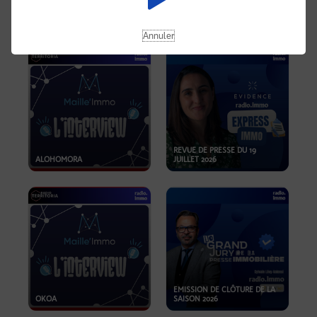
OPPORTUNITÉS… ET SI LE BON
PLAN SE TROUVAIT LÀ OÙ ON
EMISSION SPÉCIALE SIBCA
NE REGARDE PAS ASSEZ ?
2026
Annuler
REVUE DE PRESSE DU 19
ALOHOMORA
JUILLET 2026
EMISSION DE CLÔTURE DE LA
OKOA
SAISON 2026