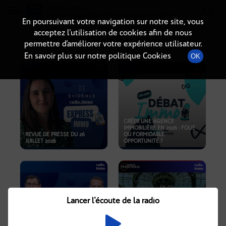
Radio-immo.fr
Premiere webradio d'information immobiliere
En poursuivant votre navigation sur notre site, vous
acceptez l’utilisation de cookies afin de nous
PODCASTS
permettre d’améliorer votre expérience utilisateur.
En savoir plus sur notre politique Cookies
OK
CRÉER UNE AGENCE
IMMOBILIÈRE EN 2026 : FOLIE
REVUE DE PRESSE DU 26
OU FORMIDABLE
JUILLET 2026
OPPORTUNITÉ ?
Lancer l'écoute de la radio
CRISE IMMOBILIÈRE, PRIX EN
BAISSE, NOUVELLES