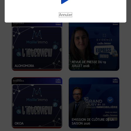
OPPORTUNITÉS… ET SI LE BON
PLAN SE TROUVAIT LÀ OÙ ON
EMISSION SPÉCIALE SIBCA
NE REGARDE PAS ASSEZ ?
2026
Annuler
REVUE DE PRESSE DU 19
ALOHOMORA
JUILLET 2026
EMISSION DE CLÔTURE DE LA
OKOA
SAISON 2026