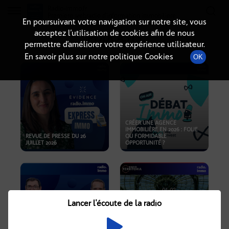
Radio-immo.fr
Premiere webradio d'information immobiliere
En poursuivant votre navigation sur notre site, vous
acceptez l’utilisation de cookies afin de nous
PODCASTS
permettre d’améliorer votre expérience utilisateur.
En savoir plus sur notre politique Cookies
OK
CRÉER UNE AGENCE
IMMOBILIÈRE EN 2026 : FOLIE
REVUE DE PRESSE DU 26
OU FORMIDABLE
JUILLET 2026
OPPORTUNITÉ ?
Lancer l'écoute de la radio
CRISE IMMOBILIÈRE, PRIX EN
BAISSE, NOUVELLES