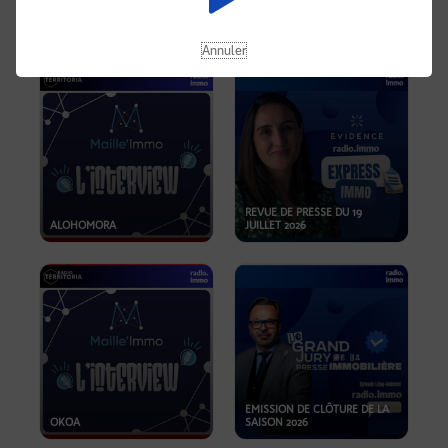
OPPORTUNITÉS… ET SI LE BON
PLAN SE TROUVAIT LÀ OÙ ON
EMISSION SPÉCIALE SIBCA
NE REGARDE PAS ASSEZ ?
2026
Annuler
REVUE DE PRESSE DU 19
ALOHOMORA
JUILLET 2026
EMISSION DE CLÔTURE DE LA
OKOA
SAISON 2026