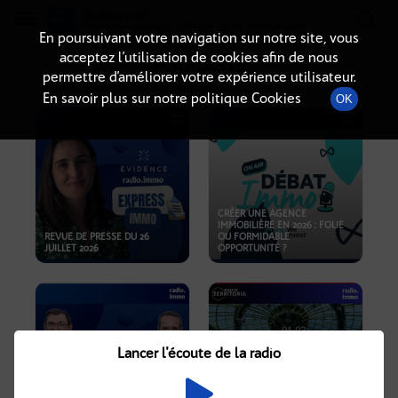
Radio-immo.fr
Premiere webradio d'information immobiliere
En poursuivant votre navigation sur notre site, vous
acceptez l’utilisation de cookies afin de nous
PODCASTS
permettre d’améliorer votre expérience utilisateur.
En savoir plus sur notre politique Cookies
OK
CRÉER UNE AGENCE
IMMOBILIÈRE EN 2026 : FOLIE
REVUE DE PRESSE DU 26
OU FORMIDABLE
JUILLET 2026
OPPORTUNITÉ ?
Lancer l'écoute de la radio
CRISE IMMOBILIÈRE, PRIX EN
BAISSE, NOUVELLES