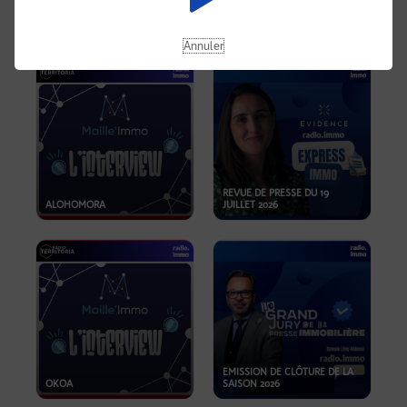
OPPORTUNITÉS… ET SI LE BON
PLAN SE TROUVAIT LÀ OÙ ON
EMISSION SPÉCIALE SIBCA
NE REGARDE PAS ASSEZ ?
2026
Annuler
REVUE DE PRESSE DU 19
ALOHOMORA
JUILLET 2026
EMISSION DE CLÔTURE DE LA
OKOA
SAISON 2026