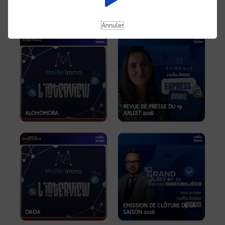
OPPORTUNITÉS… ET SI LE BON
PLAN SE TROUVAIT LÀ OÙ ON
EMISSION SPÉCIALE SIBCA
NE REGARDE PAS ASSEZ ?
2026
Annuler
REVUE DE PRESSE DU 19
ALOHOMORA
JUILLET 2026
EMISSION DE CLÔTURE DE LA
OKOA
SAISON 2026