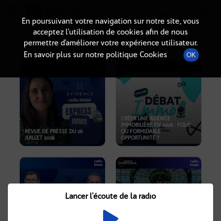
Radio-immo.fr
Premiere webradio d'information immobiliere
En poursuivant votre navigation sur notre site, vous
acceptez l’utilisation de cookies afin de nous
PODCASTS
permettre d’améliorer votre expérience utilisateur.
En savoir plus sur notre politique Cookies
OK
CRÉER UNE AGENCE
IMMOBILIÈRE EN 2026 : FOLIE
REVUE DE PRESSE DU 26
OU FORMIDABLE
JUILLET 2026
OPPORTUNITÉ ?
Lancer l'écoute de la radio
CRISE IMMOBILIÈRE, PRIX EN
BAISSE, NOUVELLES