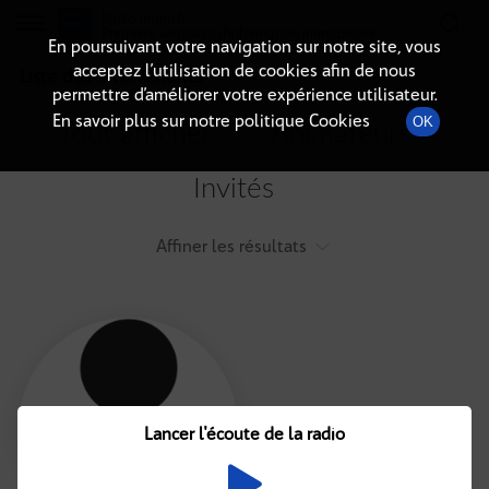
Radio-immo.fr
Premiere webradio d'information immobiliere
En poursuivant votre navigation sur notre site, vous
acceptez l’utilisation de cookies afin de nous
Liste des intervenants
permettre d’améliorer votre expérience utilisateur.
En savoir plus sur notre politique Cookies
OK
Tout afficher
Animateurs
Invités
Affiner les résultats
Tout
A
B
C
D
E
F
Lancer l'écoute de la radio
G
H
I
J