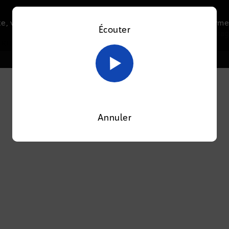
e, vous acceptez l’utilisation de cookies afin de nous perme
Écouter
Le direct
Thématiques
La radio
Le mag
En savoir plus sur notre politique Cookies
OK
OOTI
Annuler