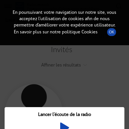
Radio-immo.fr
Premiere webradio d'information immobiliere
En poursuivant votre navigation sur notre site, vous
acceptez l’utilisation de cookies afin de nous
Liste des intervenants
permettre d’améliorer votre expérience utilisateur.
En savoir plus sur notre politique Cookies
OK
Tout afficher
Animateurs
Invités
Affiner les résultats
Tout
A
B
C
D
E
F
Lancer l'écoute de la radio
G
H
I
J