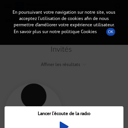
Radio-immo.fr
Premiere webradio d'information immobiliere
En poursuivant votre navigation sur notre site, vous
acceptez l’utilisation de cookies afin de nous
Liste des intervenants
permettre d’améliorer votre expérience utilisateur.
En savoir plus sur notre politique Cookies
OK
Tout afficher
Animateurs
Invités
Affiner les résultats
Tout
A
B
C
D
E
F
Lancer l'écoute de la radio
G
H
I
J