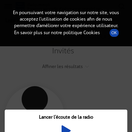
Radio-immo.fr
Premiere webradio d'information immobiliere
En poursuivant votre navigation sur notre site, vous
acceptez l’utilisation de cookies afin de nous
Liste des intervenants
permettre d’améliorer votre expérience utilisateur.
En savoir plus sur notre politique Cookies
OK
Tout afficher
Animateurs
Invités
Affiner les résultats
Tout
A
B
C
D
E
F
Lancer l'écoute de la radio
G
H
I
J