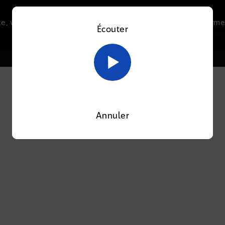
e, vous acceptez l’utilisation de cookies afin de nous perme
Écouter
Le direct
Thématiques
La radio
Le mag
En savoir plus sur notre politique Cookies
OK
OOTI
Annuler