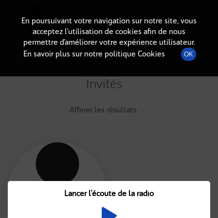
Radio-immo.fr
Premiere webradio d'information immobiliere
En poursuivant votre navigation sur notre site, vous
acceptez l’utilisation de cookies afin de nous
Liste des intervenants
permettre d’améliorer votre expérience utilisateur.
En savoir plus sur notre politique Cookies
OK
Tout afficher
Animateurs
Invités
Affiner les résultats
Tout
A
B
C
D
E
F
Lancer l'écoute de la radio
G
H
I
J