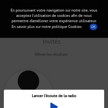
Radio-immo.fr
Premiere webradio d'information immobiliere
En poursuivant votre navigation sur notre site, vous
acceptez l’utilisation de cookies afin de nous
Liste des intervenants
permettre d’améliorer votre expérience utilisateur.
En savoir plus sur notre politique Cookies
OK
Tout afficher
Animateurs
Invités
Affiner les résultats
Tout
A
B
C
D
E
F
Lancer l'écoute de la radio
G
H
I
J