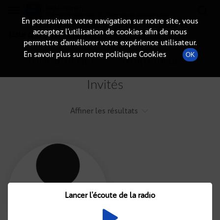
Radio-immo.fr
Premiere webradio d'information immobiliere
En poursuivant votre navigation sur notre site, vous
acceptez l’utilisation de cookies afin de nous
Liste des intervenants
permettre d’améliorer votre expérience utilisateur.
En savoir plus sur notre politique Cookies
OK
Tout afficher
Animateurs
Invités
Affiner les résultats
Tout
A
B
C
D
E
F
Lancer l'écoute de la radio
G
H
I
J